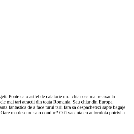
ti. Poate ca o astfel de calatorie nu-i chiar cea mai relaxanta
 cele mai tari atractii din toata Romania. Sau chiar din Europa.
ta fantastica de a face turul tarii fara sa despachetezi sapte bagaje
ep? Oare ma descurc sa o conduc? O fi vacanta cu autorulota potrivita