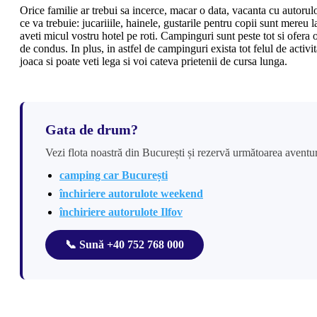
Orice familie ar trebui sa incerce, macar o data, vacanta cu autorulo
ce va trebuie: jucariiile, hainele, gustarile pentru copii sunt mereu
aveti micul vostru hotel pe roti. Campinguri sunt peste tot si ofera 
de condus. In plus, in astfel de campinguri exista tot felul de activi
joaca si poate veti lega si voi cateva prietenii de cursa lunga.
Gata de drum?
Vezi flota noastră din București și rezervă următoarea aventu
camping car București
închiriere autorulote weekend
închiriere autorulote Ilfov
📞 Sună +40 752 768 000