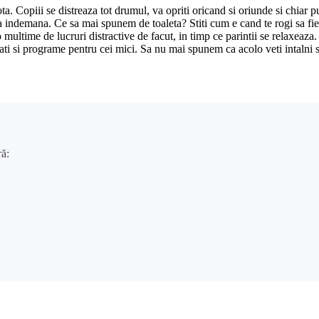
ta. Copiii se distreaza tot drumul, va opriti oricand si oriunde si chiar p
 la indemana. Ce sa mai spunem de toaleta? Stiti cum e cand te rogi sa fi
o multime de lucruri distractive de facut, in timp ce parintii se relaxeaza
tati si programe pentru cei mici. Sa nu mai spunem ca acolo veti intalni s
ră: