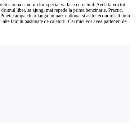
uteti campa cand un loc special va face cu ochiul. Aveti la voi tot
e drumul liber, sa ajungi mai repede la prima benzinarie. Practic,
. Puteti campa chiar langa un parc national si astfel economisiti timp
i alte familii pasionate de calatorii. Cei mici vor avea parteneri de