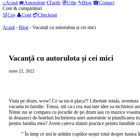
⌂
Acasă
🚐
Autorulote
€
Tarife
🧭
Utile
✎
Blog
☎
Contact
Cont & cumpărături
🛒
Coș
👤
Cont
💳
Checkout
Acasă
›
Blog
›
Vacanță cu autorulota și cei mici
Vacanță cu autorulota și cei mici
iunie 22, 2022
Viata pe drum, wow! Ce sa nu-ti placa?! Libertate totala, aventura c
vacanta in familie. Totusi, stii ca-i cea mai tare idee sa inchiriezi 
Nimic nu se compara cu jocurile de pe drum sau cu muzica voastra pre
in douazeci de hoteluri.Inchirierea unei autorulote si planificarea 
pentru familia mea? Avem cateva sfaturi practice pentru familiile c
” În timp ce noi le arătăm copiilor noștri totul despre lumea 