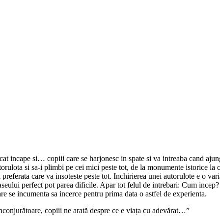
at incape si… copiii care se harjonesc in spate si va intreaba cand ajunge
autorulota si sa-i plimbi pe cei mici peste tot, de la monumente istorice la
ferata care va insoteste peste tot. Inchirierea unei autorulote e o varian
traseului perfect pot parea dificile. Apar tot felul de intrebari: Cum inc
are se incumenta sa incerce pentru prima data o astfel de experienta.
înconjurătoare, copiii ne arată despre ce e viața cu adevărat…”