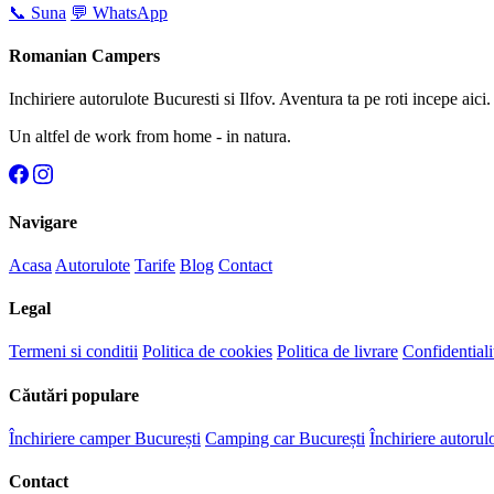
📞 Suna
💬 WhatsApp
Romanian Campers
Inchiriere autorulote Bucuresti si Ilfov. Aventura ta pe roti incepe aici.
Un altfel de work from home - in natura.
Navigare
Acasa
Autorulote
Tarife
Blog
Contact
Legal
Termeni si conditii
Politica de cookies
Politica de livrare
Confidentiali
Căutări populare
Închiriere camper București
Camping car București
Închiriere autorul
Contact