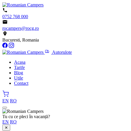
0752 768 000
rocampers@rocg.ro
Bucuresti, Romania
Autorulote
Acasa
Tarife
Blog
Utile
Contact
EN
RO
Tu cu ce pleci în vacanță?
EN
RO
✕